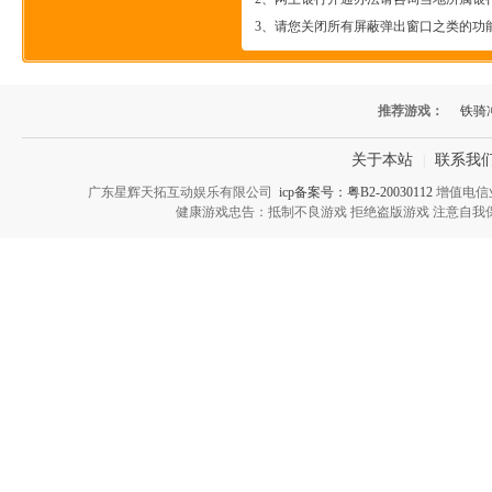
3、请您关闭所有屏蔽弹出窗口之类的功
推荐游戏：
铁骑
关于本站
联系我
|
广东星辉天拓互动娱乐有限公司
icp备案号：粤B2-20030112
增值电信业
健康游戏忠告：抵制不良游戏 拒绝盗版游戏 注意自我保